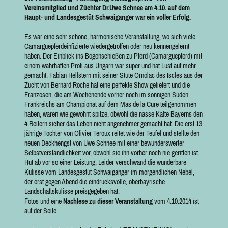
Vereinsmitglied und Züchter Dr.Uwe Schnee am 4.10. auf dem
Haupt- und Landesgestüt Schwaiganger war ein voller Erfolg.
Es war eine sehr schöne, harmonische Veranstaltung, wo sich viele
Camarguepferdeinfizierte wiedergetroffen oder neu kennengelernt
haben. Der Einblick ins Bogenschießen zu Pferd (Camarguepferd) mit
einem wahrhaften Profi aus Ungarn war super und hat Lust auf mehr
gemacht. Fabian Hellstern mit seiner Stute Ornolac des Iscles aus der
Zucht von Bernard Roche hat eine perfekte Show geliefert und die
Franzosen, die am Wochenende vorher noch im sonnigen Süden
Frankreichs am Championat auf dem Mas de la Cure teilgenommen
haben, waren wie gewohnt spitze, obwohl die nasse Kälte Bayerns den
4 Reitern sicher das Leben nicht angenehmer gemacht hat. Die erst 13
jährige Tochter von Olivier Teroux reitet wie der Teufel und stellte den
neuen Deckhengst von Uwe Schnee mit einer bewunderswerter
Selbstverständlichkeit vor, obwohl sie ihn vorher noch nie geritten ist.
Hut ab vor so einer Leistung. Leider verschwand die wunderbare
Kulisse vom Landesgestüt Schwaiganger im morgendlichen Nebel,
der erst gegen Abend die eindrucksvolle, oberbayrische
Landschaftskulisse preisgegeben hat.
Fotos und eine
Nachlese zu dieser Veranstaltung
vom 4.10.2014 ist
auf der Seite