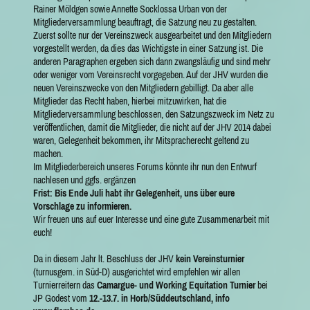
Rainer Möldgen sowie Annette Socklossa Urban von der
Mitgliederversammlung beauftragt, die Satzung neu zu gestalten.
Zuerst sollte nur der Vereinszweck ausgearbeitet und den Mitgliedern
vorgestellt werden, da dies das Wichtigste in einer Satzung ist. Die
anderen Paragraphen ergeben sich dann zwangsläufig und sind mehr
oder weniger vom Vereinsrecht vorgegeben. Auf der JHV wurden die
neuen Vereinszwecke von den Mitgliedern gebilligt. Da aber alle
Mitglieder das Recht haben, hierbei mitzuwirken, hat die
Mitgliederversammlung beschlossen, den Satzungszweck im Netz zu
veröffentlichen, damit die Mitglieder, die nicht auf der JHV 2014 dabei
waren, Gelegenheit bekommen, ihr Mitspracherecht geltend zu
machen.
Im Mitgliederbereich unseres Forums könnte ihr nun den Entwurf
nachlesen und ggfs. ergänzen
Frist: Bis Ende Juli habt ihr Gelegenheit, uns über eure
Vorschlage zu informieren.
Wir freuen uns auf euer Interesse und eine gute Zusammenarbeit mit
euch!
Da in diesem Jahr lt. Beschluss der JHV
kein Vereinsturnier
(turnusgem. in Süd-D) ausgerichtet wird empfehlen wir allen
Turnierreitern das
Camargue- und Working Equitation Turnier
bei
JP Godest vom
12.-13.7. in Horb/Süddeutschland, info