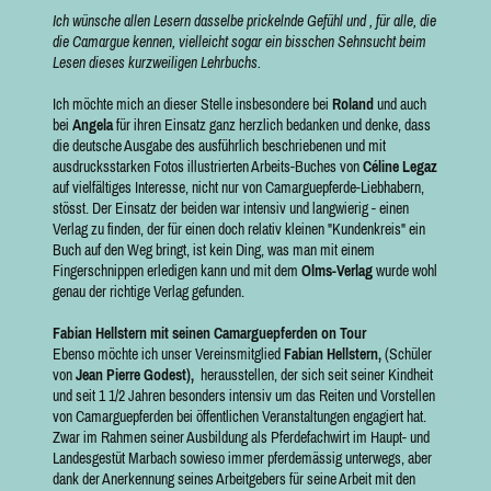
Ich wünsche allen Lesern dasselbe prickelnde Gefühl und , für alle, die
die Camargue kennen, vielleicht sogar ein bisschen Sehnsucht beim
Lesen dieses kurzweiligen Lehrbuchs.
Ich möchte mich an dieser Stelle insbesondere bei
Roland
und auch
bei
Angela
für ihren Einsatz ganz herzlich bedanken und denke, dass
die deutsche Ausgabe des ausführlich beschriebenen und mit
ausdrucksstarken Fotos illustrierten Arbeits-Buches von
Céline Legaz
auf vielfältiges Interesse, nicht nur von Camarguepferde-Liebhabern,
stösst. Der Einsatz der beiden war intensiv und langwierig - einen
Verlag zu finden, der für einen doch relativ kleinen "Kundenkreis" ein
Buch auf den Weg bringt, ist kein Ding, was man mit einem
Fingerschnippen erledigen kann und mit dem
Olms-Verlag
wurde wohl
genau der richtige Verlag gefunden.
F
a
bian Hellstern mit seinen Camarguepferden on Tour
Ebenso möchte ich unser Vereinsmitglied
Fabian Hellstern,
(Schüler
von
Jean Pierre Godest),
herausstellen, der sich seit seiner Kindheit
und seit 1 1/2 Jahren besonders intensiv um das Reiten und Vorstellen
von Camarguepferden bei öffentlichen Veranstaltungen engagiert hat.
Zwar im Rahmen seiner Ausbildung als Pferdefachwirt im Haupt- und
Landesgestüt Marbach sowieso immer pferdemässig unterwegs, aber
dank der Anerkennung seines Arbeitgebers für seine Arbeit mit den