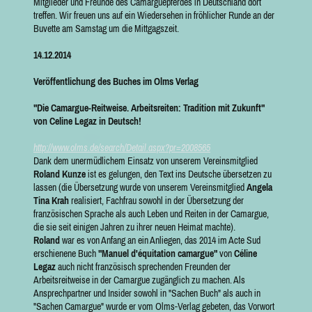
Mitglieder und Freunde des Camarguepferdes in Deutschland dort
treffen. Wir freuen uns auf ein Wiedersehen in fröhlicher Runde an der
Buvette am Samstag um die Mittgagszeit.
14.12.2014
Veröffentlichung des Buches im Olms Verlag
"Die Camargue-Reitweise. Arbeitsreiten: Tradition mit Zukunft"
von Celine Legaz in Deutsch!
http://www.olms.de/search/Detail.aspx?pr=2008565
Dank dem unermüdlichem Einsatz von unserem Vereinsmitglied
Roland Kunze
ist es gelungen, den Text ins Deutsche übersetzen zu
lassen (die Übersetzung wurde von unserem Vereinsmitglied
Angela
Tina Krah
realisiert, Fachfrau sowohl in der Übersetzung der
französischen Sprache als auch Leben und Reiten in der Camargue,
die sie seit einigen Jahren zu ihrer neuen Heimat machte).
Roland
war es von Anfang an ein Anliegen, das 2014 im Acte Sud
erschienene Buch
"Manuel d'équitation camargue"
von
Céline
Legaz
auch nicht französisch sprechenden Freunden der
Arbeitsreitweise in der Camargue zugänglich zu machen. Als
Ansprechpartner und Insider sowohl in "Sachen Buch" als auch in
"Sachen Camargue" wurde er vom Olms-Verlag gebeten, das Vorwort