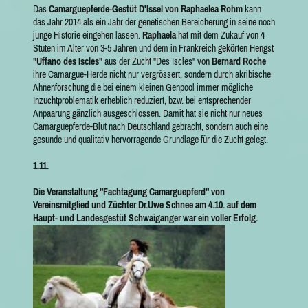
Das
C
a
marguepferde-Gestüt
D
'
I
ssel von R
aphaelea Rohm
kann
das Jahr 2014 als ein Jahr der genetischen Bereicherung in seine noch
junge Historie eingehen lassen.
Raphaela
hat mit dem Zukauf von 4
Stuten im Alter von 3-5 Jahren und dem in Frankreich gekörten Hengst
"Uffano des Iscles"
aus der Zucht "Des Iscles" von
Bernard Roche
ihre Camargue-Herde nicht nur vergrössert, sondern durch akribische
Ahnenforschung die bei einem kleinen Genpool immer mögliche
Inzuchtproblematik erheblich reduziert, bzw. bei entsprechender
Anpaarung gänzlich ausgeschlossen. Damit hat sie nicht nur neues
Camarguepferde-Blut nach Deutschland gebracht, sondern auch eine
gesunde und qualitativ hervorragende Grundlage für die Zucht gelegt.
1.11.
Die Veranstaltung "Fachtagung Camarguepferd" von
Vereinsmitglied und Züchter Dr.Uwe Schnee am 4.10. auf dem
Haupt- und Landesgestüt Schwaiganger war ein voller Erfolg.