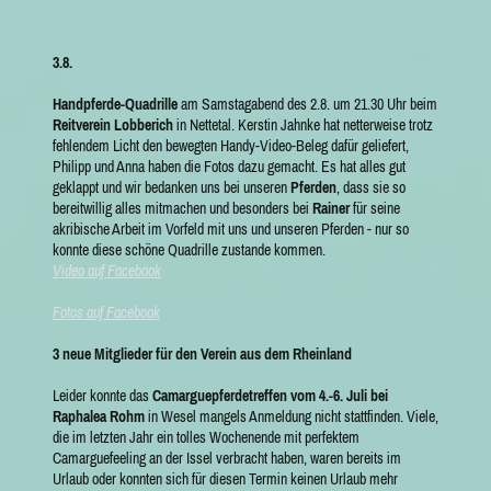
3.8.
Handpferde-Quadrille
am Samstagabend des 2.8. um 21.30 Uhr beim
Reitverein Lobberich
in Nettetal. Kerstin Jahnke hat netterweise trotz
fehlendem Licht den bewegten Handy-Video-Beleg dafür geliefert,
Philipp und Anna haben die Fotos dazu gemacht. Es hat alles gut
geklappt und wir bedanken uns bei unseren
Pferden
, dass sie so
bereitwillig alles mitmachen und besonders bei
Rainer
für seine
akribische Arbeit im Vorfeld mit uns und unseren Pferden - nur so
konnte diese schöne Quadrille zustande kommen.
Video auf Facebook
Fotos auf Facebook
3 neue Mitglieder für den Verein aus dem Rheinland
Leider konnte das
Camarguepferdetreffen vom 4.-6. Juli bei
Raphalea Rohm
in Wesel mangels Anmeldung nicht stattfinden. Viele,
die im letzten Jahr ein tolles Wochenende mit perfektem
Camarguefeeling an der Issel verbracht haben, waren bereits im
Urlaub oder konnten sich für diesen Termin keinen Urlaub mehr