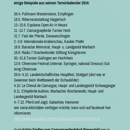
einige Beispiele aus seinem Terminkalender 2014:
26.4. Pullmann Westernstore, Empfingen
18.5. Ritterveranstaltung Haigerloch
13.-15.6. Equitana Open Air in Neuss
11.-13.7. Camarguepferde Turnier Horb
31.7. Fest der Pferde, Donaueschingen
2.-3.8. Internationale Araberschau, Kauber Platte
16.8. Bairactar Memorial, Haupt- u. Landgestüt Marbach
16.8. Radio 7 Drachenkinder Stiftung Königsbronn
30.-31.8.Turnier Gailingen am Hochrhein
13.9. Chiemsee Festival (internat. Springen, national Dressur) Gut
Ising Chiemsee
29.9.-4.10. Landwirtschaftliches Hauptfest, Stuttgart (dort war er
Gewinner beim Wettbewerb der Schaubilder)
4.10. Le Cheval de Camargue, Haupt- und Landesgestüt Schwaiganger
8.11. Elitepferde Auktion, Marbacher Wochenende, Haupt- und
Landesgestüt Marbach
4.-7.12. Pferd und Jagd, Galashow, Hannover
wer seine Aktivitäten verfolgen möchte, kann sich auf facebook hier
informieren:
https://www.facebook.com/HorseShowIcarus?ref=ts&fref=ts
Auch
Katrin Fiedler vom Camarguepferdehof Wesendahl
war in