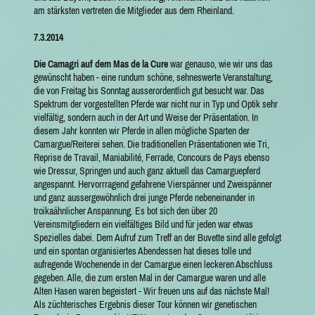
am stärksten vertreten die Mitglieder aus dem Rheinland.
7.3.2014
Die Camagri auf dem Mas de la Cure
war genauso, wie wir uns das
gewünscht haben - eine rundum schöne, sehneswerte Veranstaltung,
die von Freitag bis Sonntag ausserordentlich gut besucht war. Das
Spektrum der vorgestellten Pferde war nicht nur in Typ und Optik sehr
vielfältig, sondern auch in der Art und Weise der Präsentation. In
diesem Jahr konnten wir Pferde in allen mögliche Sparten der
Camargue/Reiterei sehen. Die traditionellen Präsentationen wie Tri,
Reprise de Travail, Maniabilité, Ferrade, Concours de Pays ebenso
wie Dressur, Springen und auch ganz aktuell das Camarguepferd
angespannt. Hervorrragend gefahrene Vierspänner und Zweispänner
und ganz aussergewöhnlich drei junge Pferde nebeneinander in
troikaähnlicher Anspannung. Es bot sich den über 20
Vereinsmitgliedern ein vielfältiges Bild und für jeden war etwas
Spezielles dabei. Dem Aufruf zum Treff an der Buvette sind alle gefolgt
und ein spontan organisiertes Abendessen hat dieses tolle und
aufregende Wochenende in der Camargue einen leckeren Abschluss
gegeben. Alle, die zum ersten Mal in der Camargue waren und alle
Alten Hasen waren begeistert - Wir freuen uns auf das nächste Mal!
Als züchterisches Ergebnis dieser Tour können wir genetischen