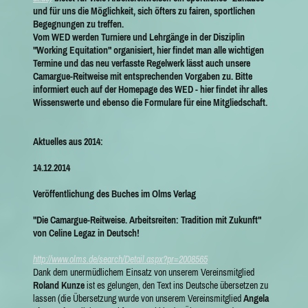
und für uns die Möglichkeit, sich öfters zu fairen, sportlichen
Begegnungen zu treffen.
Vom
WED
werden Turniere und Lehrgänge in der
Disziplin
"Working Equitation"
organisiert, hier findet man alle wichtigen
Termine und das neu verfasste Regelwerk lässt auch unsere
Camargue-
Reitweise
mit entsprechenden Vorgaben zu. Bitte
informiert euch auf der Homepage des WED - hier findet ihr alles
Wissenswerte und ebenso die Formulare für eine Mitgliedschaft.
Aktuelles aus 2014:
14.12.2014
Veröffentlichung des Buches im Olms Verlag
"Die Camargue-Reitweise. Arbeitsreiten: Tradition mit Zukunft"
von Celine Legaz in Deutsch!
http://www.olms.de/search/Detail.aspx?pr=2008565
Dank dem unermüdlichem Einsatz von unserem Vereinsmitglied
Roland Kunze
ist es gelungen, den Text ins Deutsche übersetzen zu
lassen (die Übersetzung wurde von unserem Vereinsmitglied
Angela