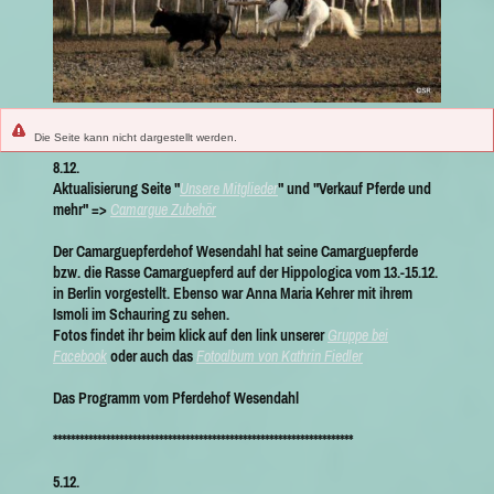
Die Seite kann nicht dargestellt werden.
8.12.
Aktualisierung Seite "
Unsere Mitglieder
" und "Verkauf Pferde und
mehr" =>
Camargue Zubehör
Der
Camarguepferdehof Wesendahl
hat seine Camarguepferde
bzw. die Rasse Camarguepferd auf der Hippologica vom 13.-15.12.
in Berlin vorgestellt. Ebenso war Anna Maria Kehrer mit ihrem
Ismoli im Schauring zu sehen.
Fotos findet ihr beim klick auf den link unserer
Gruppe bei
F
a
cebook
oder auch das
Fotoalbum von Kathrin Fiedler
Das Programm vom Pferdehof Wesendahl
********************************************************************
5.12.