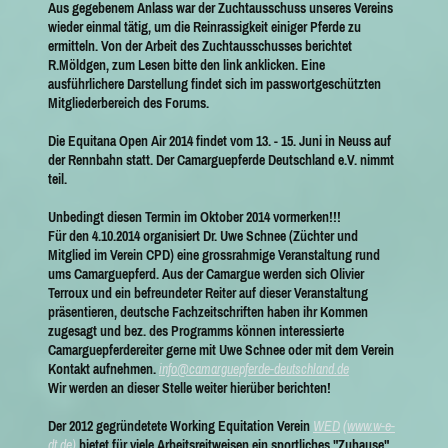
Aus gegebenem Anlass war der
Zuchtausschuss
unseres Vereins
wieder einmal tätig, um die Reinrassigkeit einiger Pferde zu
ermitteln.
Von der Arbeit des Zuchtausschusses
berichtet
R.Möldgen
, zum Lesen bitte den link anklicken. Eine
ausführlichere Darstellung findet sich im passwortgeschützten
Mitgliederbereich des Forums.
Die Equitana Open Air 2014
findet vom 13. - 15. Juni in Neuss auf
der Rennbahn statt. Der Camarguepferde Deutschland e.V. nimmt
teil.
Unbedingt diesen Termin im Oktober 2014 vormerken!!!
Für den
4.10.2014
organisiert
Dr. Uwe Schnee
(Züchter und
Mitglied im Verein CPD) eine grossrahmige Veranstaltung rund
ums Camarguepferd. Aus der Camargue werden sich
Olivier
Terroux
und ein befreundeter Reiter auf dieser Veranstaltung
präsentieren, deutsche Fachzeitschriften haben ihr Kommen
zugesagt und bez. des Programms können interessierte
Camarguepferdereiter gerne mit Uwe Schnee oder mit dem Verein
Kontakt aufnehmen.
info@camarguepferde-deutschland.de
Wir werden an dieser Stelle weiter hierüber berichten!
Der 2012 gegründetete
Working Equitation
Verein
WED
(www.w-e-
dt.de)
bietet für viele Arbeits
reitweise
n ein
sportliches
"Zuhause"