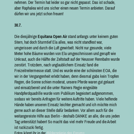
nehmen. Der Termin hat leider so gar nicht gepasst. Das ist schade,
aber Raphalea wird uns sicher einen neuen Termin anbieten. Darauf
dürfen wir uns jetzt schon freuen!
30.7.
Die diesjährige
Equitana Open Air
stand anfangs unter keinem guten
Stern, hat doch Sturmtief Ela alles, was nicht standfest war,
umgerissen und durch die Luft gewirbelt. Nicht nur gesunde, viele
Meter hohe Bäume wurden von Ela umgeschmissen und gerupft wie
Unkraut, auch die Hälfte der Zeltstadt auf der Neusser Rennbahn wurde
zerstört. Trotzdem, nach unglaublichem Einsatz fand die
Freizeitreitermesse statt. Und es wurde eine der schönsten EOA, die
wir in der Vergangenheit erlebt haben, denn diesmal gabs kein Tropfen
Regen, die Sonne schien moderat, unsere Pferde waren gut gelaunt
und einsatzbereit und die unter Rainers Regie eingeübte
Handpferdquadrille wurde vom Publikum begeistert aufgenommen,
sodass wir bereits Anfragen für weitere Auftritte haben. Viele helfende
Hände haben unseren Einsatz leichter gemacht und ich möchte mich
gerne auch an dieser Stelle dafür bedanken. Vor allem auch für die
weitangereiste Hilfe aus Berlin - deshalb DANKE an alle, die uns jeden
Tag unterstützt haben! So macht das viel mehr Freude und die Arbeit
ist ruckizucki fertig.
Fotos könnt ihr in der
Bildergalerie des Forums