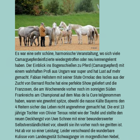
Es war eine sehr schöne, harmonische Veranstaltung, wo sich viele
Camarguepferdeinfizierte wiedergetroffen oder neu kennengelernt
haben. Der Einblick ins Bogenschießen zu Pferd (Camarguepferd) mit
einem wahrhaften Profi aus Ungarn war super und hat Lust auf mehr
gemacht. Fabian Hellstern mit seiner Stute Ornolac des Iscles aus der
Zucht von Bernard Roche hat eine perfekte Show geliefert und die
Franzosen, die am Wochenende vorher noch im sonnigen Süden
Frankreichs am Championat auf dem Mas de la Cure teilgenommen
haben, waren wie gewohnt spitze, obwohl die nasse Kälte Bayerns den
4 Reitern sicher das Leben nicht angenehmer gemacht hat. Die erst 13
jährige Tochter von Olivier Teroux reitet wie der Teufel und stellte den
neuen Deckhengst von Uwe Schnee mit einer bewunderswerter
Selbstverständlichkeit vor, obwohl sie ihn vorher noch nie geritten ist.
Hut ab vor so einer Leistung. Leider verschwand die wunderbare
Kulisse vom Landesgestüt Schwaiganger im morgendlichen Nebel,