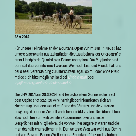
28.4.2014
Für unsere Teilnahme an der
Equitana Open Air
im Juni in Neuss hat
unsere Sportwartin aus Zeitgründen die Ausarbeitung der Choreografie
einer Handpferde-Quadrille an Rainer übergeben. Die Mitglieder sind
per mail daürber informiert worden. Wer noch Lust und Freude hat, uns
bei dieser Veranstaltung zu unterstützen, egal, ob mit oder ohne Pferd,
melde sich bitte möglichst bald bei
Linda e-mail
oder
info@camarguepferde-deutschland.de
Die
JHV 2014 am 29.3.2014
fand bei schönstem Sonnenschein auf
dem Capitelshof statt. 26 Vereinsmitglieder informierten sich am
Nachmittag über den aktuellen Stand des Vereins und diskutierten
ausgiebig die für die Zukunft anstehenden Aktivitäten. Der Abend blieb
also noch frei zum entspannten Zusammensitzen und netten
Gesprächen mit Mitgliedern, die von weit her angereist waren und die
man deshalb eher seltener trifft. Der weiteste Weg war wohl aus Berlin
und aus Bayern, Baden Württemberg, Rheinland Pfalz und natürlich