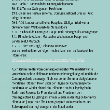
16.8. Radio 7 Drachenkinder Stiftung Königsbronn
30.-31.8.Turnier Gailingen am Hochrhein
13.9. Chiemsee Festival (internat. Springen, national Dressur) Gut
Ising Chiemsee
29.9.-4.10. Landwirtschaftliches Hauptfest, Stuttgart (dort war er
Gewinner beim Wettbewerb der Schaubilder)
4.10. Le Cheval de Camargue, Haupt- und Landesgestüt Schwaiganger
8.11. Elitepferde Auktion, Marbacher Wochenende, Haupt- und
Landesgestüt Marbach
4.-7.12. Pferd und Jagd, Galashow, Hannover
wer seine Aktivitäten verfolgen möchte, kann sich auf facebook hier
informieren:
https://www.facebook.com/HorseShowIcarus?ref=ts&fref=ts
Auch
Katrin Fiedler vom Camarguepferdehof Wesendahl
war in
2014 wieder sehr einfallsreich und unternehmungslustig mit und für die
Camarguepferde unterwegs. Nicht nur der im Sommer stattgefundene
mehrtätige Ritt nach Polen unter der Flagge der Camarguepferde,
sondern auch wieder einmal die Teilnahme an der Hippologica in
Berlin sind Beweise für Freundschaft und Freude mit dem
Camarguepferd. Es gelingt ihr immer wieder, in der Region Berlin vor
allem auch junge Leute fürs Camarguepferd zu interessieren. Der
Schwerpunkt hier liegt weniger in der Tradition der