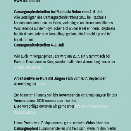
www.flambeo.de
Camarguepferdetreffen bei Raphaela Rohm vom 4.-6. Juli
Alle Beteiligten des Camarguepferdetreffens 2013 bei Raphaela
können sich sicher ein ein tolles, vielseitiges und freundschaftliches
Wochenende auf dem idyllischen Hof an der Issel erinnern. RAphaela
hat für dieses Jahr eine Neuauflage geplant, die Anmeldung und Inf
findet ihr hier:
Camarguepferdetreffen 4.-6. Juli
Wie auch im vergangenen Jahr wird am
20.7. ein Stammtisch
bei
Familie Duschanek in Königswinter stattfinden. Anmeldung hierzu bei
Gisela Duschanek
Arbeitsreitweise-Kurs mit Jürgen Fäth vom 6.-7. September
Anmeldung bei
Linda
Zur besseren Planung soll
bis November
ein Veranstaltungsort für das
Vereinsturnier 2015
kommuniziert werden.
Eure Vorschläge erwarten wir gerne unter
info@camarguepferde-
deutschland.de
Unser Pressewart Philipp möchte gerne ein
Info-Video über das
Camarguepferd
zusammenstellen und freut sich, wenn ihr ihm hierfür