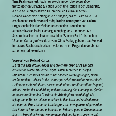
Tina Krah
realisiert, Fachfrau sowohl in der Übersetzung der
französischen Sprache als auch Leben und Reiten in der Camargue,
die sie seit einigen Jahren zu ihrer neuen Heimat machte).
Roland
war es von Anfang an ein Anliegen, das 2014 im Acte Sud
erschienene Buch
"Manuel d'équitation camargue"
von
Céline
Legaz
auch nicht französisch sprechenden Freunden der
Arbeitsreitweise in der Camargue zugänglich zu machen. Als
Ansprechpartner und Insider sowohl in "Sachen Buch" als auch in
"Sachen Camargue" wurde er vom Olms-Verlag gebeten, das Vorwort
für dieses Buch zu schreiben - welches ihr im Folgenden vorab hier
schon einmal lesen könnt:
Vorwort von Roland Kunze
:
Es ist mir eine große Freude und gleichermaßen Ehre ein paar
einleitende Sätze zu Celine Legaz` Buch schreiben zu dürfen.
Mit Ihrem Buch ist es Celine in besonderer Weise gelungen, einen
umfassenden Einblick in die Camargue Arbeitsreitweise zu vermitteln.
Celine hat sich Zeit Ihres Lebens, auch einer Familientradition folgend,
mit der Zucht, der Ausbildung und der Nutzung des Camargue Pferdes
in seiner traditionellen Funktion als Arbeitspferd beschäftigt. Als
erfolgreiche Turnierreiterin, anerkannte Richterin und Ausbilderin ist
sie über die Französischen Landesgrenzen hinweg bekannt geworden.
Die Summe Ihrer daraus entstandenen Erfahrungen hat Sie in diesem
Buch in beeindruckender Weise gebündelt und für uns Leser leicht