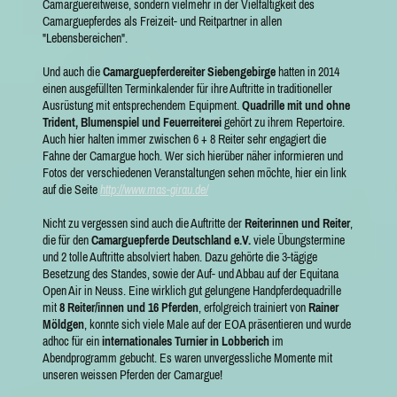
Camarguereitweise, sondern vielmehr in der Vielfältigkeit des
Camarguepferdes als Freizeit- und Reitpartner in allen
"Lebensbereichen".
Und auch die
Camarguepferdereiter Siebengebirge
hatten in 2014
einen ausgefüllten Terminkalender für ihre Auftritte in traditioneller
Ausrüstung mit entsprechendem Equipment.
Quadrille mit und ohne
Trident, Blumenspiel und Feuerreiterei
gehört zu ihrem Repertoire.
Auch hier halten immer zwischen 6 + 8 Reiter sehr engagiert die
Fahne der Camargue hoch. Wer sich hierüber näher informieren und
Fotos der verschiedenen Veranstaltungen sehen möchte, hier ein link
auf die Seite
http://www.mas-girau.de/
Nicht zu vergessen sind auch die Auftritte der
Reiterinnen
und
Reiter
,
die für den
Camarguepferde Deutschland e.V.
viele Übungstermine
und 2 tolle Auftritte absolviert haben. Dazu gehörte die 3-tägige
Besetzung des Standes, sowie der Auf- und Abbau auf der Equitana
Open Air in Neuss. Eine wirklich gut gelungene Handpferdequadrille
mit
8 Reiter/innen und 16 Pferden
, erfolgreich trainiert von
Rainer
Möldgen
, konnte sich viele Male auf der EOA präsentieren und wurde
adhoc für ein
internationales Turnier in Lobberich
im
Abendprogramm gebucht. Es waren unvergessliche Momente mit
unseren weissen Pferden der Camargue!