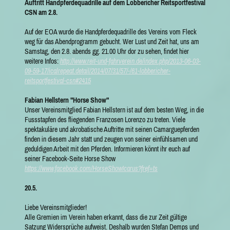
Auftritt Handpferdequadrille auf dem Lobbericher Reitsportfestival
CSN am 2.8.
Auf der EOA wurde die Handpferdequadrille des Vereins vom Fleck
weg für das Abendprogramm gebucht. Wer Lust und Zeit hat, uns am
Samstag, den 2.8. abends gg. 21.00 Uhr dor zu sehen, findet hier
weitere Infos:
http://www.reit-und-fahrverein.de/index.php/2013-06-03-
09-59-17/icalrepeat.detail/2014/07/31/57/-/61-lobbericher-
reitsportfestival-csn#2415
Fabian Hellstern "Horse Show"
Unser Vereinsmitglied Fabian Hellstern ist auf dem besten Weg, in die
Fussstapfen des fliegenden Franzosen Lorenzo zu treten. Viele
spektakuläre und akrobatische Auftritte mit seinen Camarguepferden
finden in diesem Jahr statt und zeugen von seiner einfühlsamen und
geduldigen Arbeit mit den Pferden. Informieren könnt ihr euch auf
seiner Facebook-Seite Horse Show
https://www.facebook.com/HorseShowIcarus?fref=ts
20.5.
Liebe Vereinsmitglieder!
Alle Gremien im Verein haben erkannt, dass die zur Zeit gültige
Satzung Widersprüche aufweist. Deshalb wurden Stefan Demps und