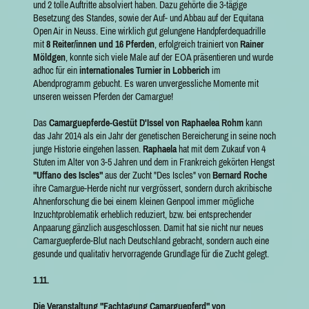
und 2 tolle Auftritte absolviert haben. Dazu gehörte die 3-tägige
Besetzung des Standes, sowie der Auf- und Abbau auf der Equitana
Open Air in Neuss. Eine wirklich gut gelungene Handpferdequadrille
mit
8 Reiter/innen und 16 Pferden
, erfolgreich trainiert von
Rainer
Möldgen
, konnte sich viele Male auf der EOA präsentieren und wurde
adhoc für ein
internationales Turnier in Lobberich
im
Abendprogramm gebucht. Es waren unvergessliche Momente mit
unseren weissen Pferden der Camargue!
Das
C
a
marguepferde-Gestüt
D
'
I
ssel von R
aphaelea Rohm
kann
das Jahr 2014 als ein Jahr der genetischen Bereicherung in seine noch
junge Historie eingehen lassen.
Raphaela
hat mit dem Zukauf von 4
Stuten im Alter von 3-5 Jahren und dem in Frankreich gekörten Hengst
"Uffano des Iscles"
aus der Zucht "Des Iscles" von
Bernard Roche
ihre Camargue-Herde nicht nur vergrössert, sondern durch akribische
Ahnenforschung die bei einem kleinen Genpool immer mögliche
Inzuchtproblematik erheblich reduziert, bzw. bei entsprechender
Anpaarung gänzlich ausgeschlossen. Damit hat sie nicht nur neues
Camarguepferde-Blut nach Deutschland gebracht, sondern auch eine
gesunde und qualitativ hervorragende Grundlage für die Zucht gelegt.
1.11.
Die Veranstaltung "Fachtagung Camarguepferd" von