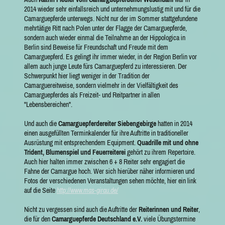
2014 wieder sehr einfallsreich und unternehmungslustig mit und für die
Camarguepferde unterwegs. Nicht nur der im Sommer stattgefundene
mehrtätige Ritt nach Polen unter der Flagge der Camarguepferde,
sondern auch wieder einmal die Teilnahme an der Hippologica in
Berlin sind Beweise für Freundschaft und Freude mit dem
Camarguepferd. Es gelingt ihr immer wieder, in der Region Berlin vor
allem auch junge Leute fürs Camarguepferd zu interessieren. Der
Schwerpunkt hier liegt weniger in der Tradition der
Camarguereitweise, sondern vielmehr in der Vielfältigkeit des
Camarguepferdes als Freizeit- und Reitpartner in allen
"Lebensbereichen".
Und auch die
Camarguepferdereiter Siebengebirge
hatten in 2014
einen ausgefüllten Terminkalender für ihre Auftritte in traditioneller
Ausrüstung mit entsprechendem Equipment.
Quadrille mit und ohne
Trident, Blumenspiel und Feuerreiterei
gehört zu ihrem Repertoire.
Auch hier halten immer zwischen 6 + 8 Reiter sehr engagiert die
Fahne der Camargue hoch. Wer sich hierüber näher informieren und
Fotos der verschiedenen Veranstaltungen sehen möchte, hier ein link
auf die Seite
http://www.mas-girau.de/
Nicht zu vergessen sind auch die Auftritte der
Reiterinnen
und
Reiter
,
die für den
Camarguepferde Deutschland e.V.
viele Übungstermine