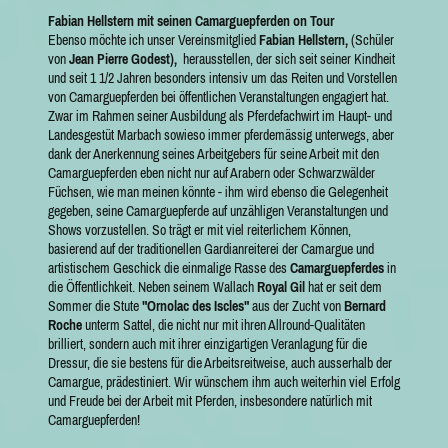
F
a
bian Hellstern mit seinen Camarguepferden on Tour
Ebenso möchte ich unser Vereinsmitglied
Fabian Hellstern,
(Schüler
von
Jean Pierre Godest),
herausstellen, der sich seit seiner Kindheit
und seit 1 1/2 Jahren besonders intensiv um das Reiten und Vorstellen
von Camarguepferden bei öffentlichen Veranstaltungen engagiert hat.
Zwar im Rahmen seiner Ausbildung als Pferdefachwirt im Haupt- und
Landesgestüt Marbach sowieso immer pferdemässig unterwegs, aber
dank der Anerkennung seines Arbeitgebers für seine Arbeit mit den
Camarguepferden eben nicht nur auf Arabern oder Schwarzwälder
Füchsen, wie man meinen könnte - ihm wird ebenso die Gelegenheit
gegeben, seine Camarguepferde auf unzähligen Veranstaltungen und
Shows vorzustellen. So trägt er mit viel reiterlichem Können,
basierend auf der traditionellen Gardianreiterei der Camargue und
artistischem Geschick die einmalige Rasse des
Camarguepferdes
in
die Öffentlichkeit. Neben seinem Wallach
Royal Gil
hat er seit dem
Sommer die Stute
"Ornolac des Iscles"
aus der Zucht von
Bernard
Roche
unterm Sattel, die nicht nur mit ihren Allround-Qualitäten
brilliert, sondern auch mit ihrer einzigartigen Veranlagung für die
Dressur, die sie bestens für die Arbeitsreitweise, auch ausserhalb der
Camargue, prädestiniert. Wir wünschem ihm auch weiterhin viel Erfolg
und Freude bei der Arbeit mit Pferden, insbesondere natürlich mit
Camarguepferden!