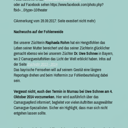
oder auf Facebook sehen https://www.facebook.com/photo.php?
fbid=...&type=1&theater
CAnmerkung vom 28.09.2017: Seite exestiert nicht mehr)
Nachwuchs auf der Fohlenweide
Bei unserer Züchterin
Raphaela Rohm
hat ein Hengstfohlen das
Leben seiner Mutter bereichert und das seiner Züchterin glücklicher
gemacht ebenso wie bei unserem Züchter
Dr. Uwe Schnee
in Bayern,
wo 2 Camarguestutfohlen das Licht der Welt erblickt haben. Infos auf
der Seite
Zuchjahr 2013 - 2014
Das bayrische Fernsehen will auf seinem Gestüt eine längere
Reportage drehen und beim Hoftermin zur Fohlenbeurteilung dabei
sein.
Vergesst nicht, euch den Termin in Murnau bei Uwe Schnee am 4.
Oktober 2014 vorzumerken.
Hier wird ausführlich über das
Camarguepferd informiert, begleitet von vielen Auftritten ausgewählter
Camargue-Spezailisten. Sicher ein Highlight, dass man sich nicht
entgehen lassen sollte.