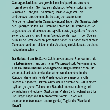
Camarguepferdefans, wie gewohnt, ein Treffpunkt und eine tolle,
informative und am Sonntag sehr gut besuchte Veranstaltung. Hier
wurden die 3 jährigen (und älteren) Hengste vorgestellt, die
eindrucksvoll die züchterische Leistung der passionierten
"Pferdemenschen" in der Camargue gezeigt haben. Der Samstag blieb
den 3-jährigen Stuten und Stuten mit Fohlen bei Fuß vorbehalten, wo
es genauso beeindruckende und typvolle sowie gut gerittene Pferde zu
sehen gab, die sich nicht nur im Viereck sondern auch in den Stieren
beim Tri de Betail excellent präsentiert haben. Nur hätten sie viel mehr
Zuschauer verdient, ist doch in der Vererbung die Mutterseite durchaus
nicht nebensächlich.
Der Herbstritt am 10.10.,
vor 3 Jahren von unserer Sportwartin Linda
ins Leben gerufen, fand diesmal im Westerwald statt. Vereinsmitglied
Elke Baumann und ihr Lebensgefährte Jürgen
hatten diesen Ritt
vorbereitet und sich eine landschaftlich wunderschöne, für die
Kondition der teilnehmende Pferde jedoch sehr anspruchsvolle
Strecke ausgedacht. Gekrönt wurde der Ritt durch eine Rast in einem
idyllisch gelegenen Tal in einem Reiterhof mit einer sehr originell-
gemütlichen und leckeren Gastronmie. Vielen Dank nochmal an Elke
und Jürgen sagen die 10 Mitreiter vom Verein. Es war ein
superschöner (wenn auch anstrengender) Tag für die "Flachland-
Reiter"!