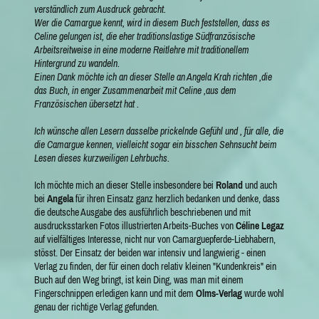
verständlich zum Ausdruck gebracht.
Wer die Camargue kennt, wird in diesem Buch feststellen, dass es
Celine gelungen ist, die eher traditionslastige Südfranzösische
Arbeitsreitweise in eine moderne Reitlehre mit traditionellem
Hintergrund zu wandeln.
Einen Dank möchte ich an dieser Stelle an Angela Krah richten ,die
das Buch, in enger Zusammenarbeit mit Celine ,aus dem
Französischen übersetzt hat .
Ich wünsche allen Lesern dasselbe prickelnde Gefühl und , für alle, die
die Camargue kennen, vielleicht sogar ein bisschen Sehnsucht beim
Lesen dieses kurzweiligen Lehrbuchs.
Ich möchte mich an dieser Stelle insbesondere bei
Roland
und auch
bei
Angela
für ihren Einsatz ganz herzlich bedanken und denke, dass
die deutsche Ausgabe des ausführlich beschriebenen und mit
ausdrucksstarken Fotos illustrierten Arbeits-Buches von
Céline Legaz
auf vielfältiges Interesse, nicht nur von Camarguepferde-Liebhabern,
stösst. Der Einsatz der beiden war intensiv und langwierig - einen
Verlag zu finden, der für einen doch relativ kleinen "Kundenkreis" ein
Buch auf den Weg bringt, ist kein Ding, was man mit einem
Fingerschnippen erledigen kann und mit dem
Olms-Verlag
wurde wohl
genau der richtige Verlag gefunden.