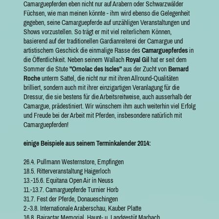
Camarguepferden eben nicht nur auf Arabern oder Schwarzwälder
Füchsen, wie man meinen könnte - ihm wird ebenso die Gelegenheit
gegeben, seine Camarguepferde auf unzähligen Veranstaltungen und
Shows vorzustellen. So trägt er mit viel reiterlichem Können,
basierend auf der traditionellen Gardianreiterei der Camargue und
artistischem Geschick die einmalige Rasse des
Camarguepferdes
in
die Öffentlichkeit. Neben seinem Wallach
Royal Gil
hat er seit dem
Sommer die Stute
"Ornolac des Iscles"
aus der Zucht von
Bernard
Roche
unterm Sattel, die nicht nur mit ihren Allround-Qualitäten
brilliert, sondern auch mit ihrer einzigartigen Veranlagung für die
Dressur, die sie bestens für die Arbeitsreitweise, auch ausserhalb der
Camargue, prädestiniert. Wir wünschem ihm auch weiterhin viel Erfolg
und Freude bei der Arbeit mit Pferden, insbesondere natürlich mit
Camarguepferden!
einige Beispiele aus seinem Terminkalender 2014:
26.4. Pullmann Westernstore, Empfingen
18.5. Ritterveranstaltung Haigerloch
13.-15.6. Equitana Open Air in Neuss
11.-13.7. Camarguepferde Turnier Horb
31.7. Fest der Pferde, Donaueschingen
2.-3.8. Internationale Araberschau, Kauber Platte
16.8. Bairactar Memorial, Haupt- u. Landgestüt Marbach