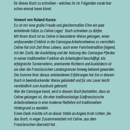
für dieses Buch zu schreiben - welches ihr im Folgenden vorab hier
schon einmal lesen könnt:
Vorwort von Roland Kunze
:
Es ist mir eine große Freude und gleichermaßen Ehre ein paar
einleitende Sätze zu Celine Legaz` Buch schreiben zu dürfen.
Mit Ihrem Buch ist es Celine in besonderer Weise gelungen, einen
umfassenden Einblick in die Camargue Arbeitsreitweise zu vermitteln.
Celine hat sich Zeit Ihres Lebens, auch einer Familientradition folgend,
mit der Zucht, der Ausbildung und der Nutzung des Camargue Pferdes
in seiner traditionellen Funktion als Arbeitspferd beschäftigt. Als
erfolgreiche Turnierreiterin, anerkannte Richterin und Ausbilderin ist
sie über die Französischen Landesgrenzen hinweg bekannt geworden.
Die Summe Ihrer daraus entstandenen Erfahrungen hat Sie in diesem
Buch in beeindruckender Weise gebündelt und für uns Leser leicht
verständlich zum Ausdruck gebracht.
Wer die Camargue kennt, wird in diesem Buch feststellen, dass es
Celine gelungen ist, die eher traditionslastige Südfranzösische
Arbeitsreitweise in eine moderne Reitlehre mit traditionellem
Hintergrund zu wandeln.
Einen Dank möchte ich an dieser Stelle an Angela Krah richten ,die
das Buch, in enger Zusammenarbeit mit Celine ,aus dem
Französischen übersetzt hat .