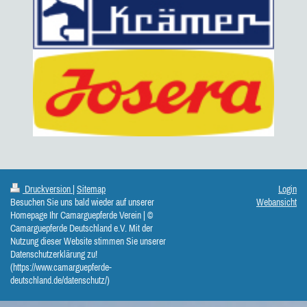
Druckversion
|
Sitemap
Login
Besuchen Sie uns bald wieder auf unserer
Webansicht
Homepage Ihr Camarguepferde Verein | ©
Camarguepferde Deutschland e.V. Mit der
Nutzung dieser Website stimmen Sie unserer
Datenschutzerklärung zu!
(https://www.camarguepferde-
deutschland.de/datenschutz/)