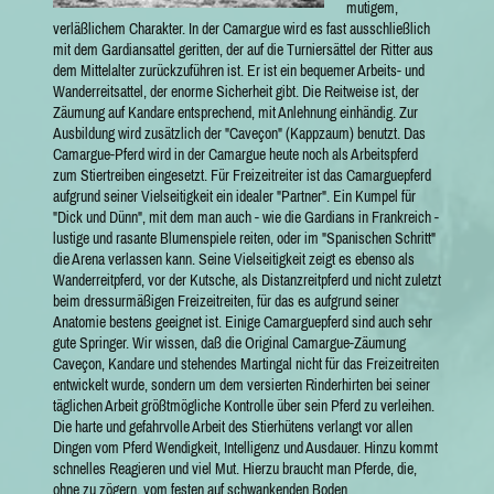
mutigem,
verläßlichem Charakter. In der Camargue wird es fast ausschließlich
mit dem Gardiansattel geritten, der auf die Turniersättel der Ritter aus
dem Mittelalter zurückzuführen ist. Er ist ein bequemer Arbeits- und
Wanderreitsattel, der enorme Sicherheit gibt. Die Reitweise ist, der
Zäumung auf Kandare entsprechend, mit Anlehnung einhändig. Zur
Ausbildung wird zusätzlich der "Caveçon" (Kappzaum) benutzt. Das
Camargue-Pferd wird in der Camargue heute noch als Arbeitspferd
zum Stiertreiben eingesetzt. Für Freizeitreiter ist das Camarguepferd
aufgrund seiner Vielseitigkeit ein idealer "Partner". Ein Kumpel für
"Dick und Dünn", mit dem man auch - wie die Gardians in Frankreich -
lustige und rasante Blumenspiele reiten, oder im "Spanischen Schritt"
die Arena verlassen kann. Seine Vielseitigkeit zeigt es ebenso als
Wanderreitpferd, vor der Kutsche, als Distanzreitpferd und nicht zuletzt
beim dressurmäßigen Freizeitreiten, für das es aufgrund seiner
Anatomie bestens geeignet ist. Einige Camarguepferd sind auch sehr
gute Springer. Wir wissen, daß die Original Camargue-Zäumung
Caveçon, Kandare und stehendes Martingal nicht für das Freizeitreiten
entwickelt wurde, sondern um dem versierten Rinderhirten bei seiner
täglichen Arbeit größtmögliche Kontrolle über sein Pferd zu verleihen.
Die harte und gefahrvolle Arbeit des Stierhütens verlangt vor allen
Dingen vom Pferd Wendigkeit, Intelligenz und Ausdauer. Hinzu kommt
schnelles Reagieren und viel Mut. Hierzu braucht man Pferde, die,
ohne zu zögern, vom festen auf schwankenden Boden