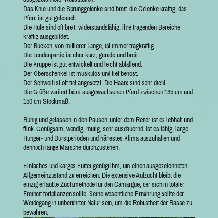
Das Knie und die Sprunggelenke sind breit, die Gelenke kräftig, das
Pferd ist gut gefesselt.
Die Hufe sind oft breit, widerstandsfähig, ihre tragenden Bereiche
kräftig ausgebildet.
Der Rücken, von mittlerer Länge, ist immer tragkräftig.
Die Lendenpartie ist eher kurz, gerade und breit.
Die Kruppe ist gut entwickelt und leicht abfallend.
Der Oberschenkel ist muskulös und tief behost.
Der Schweif ist oft tief angesetzt. Die Haare sind sehr dicht.
Die Größe variiert beim ausgewachsenen Pferd zwischen 135 cm und
150 cm Stockmaß.
Ruhig und gelassen in den Pausen, unter dem Reiter ist es lebhaft und
flink. Genügsam, wendig, mutig, sehr ausdauernd, ist es fähig, lange
Hunger- und Durstperioden und härtestes Klima auszuhalten und
dennoch lange Märsche durchzustehen.
Einfaches und karges Futter genügt ihm, um einen ausgezeichneten
Allgemeinzustand zu erreichen. Die extensive Aufzucht bleibt die
einzig erlaubte Zuchtmethode für den Camargue, der sich in totaler
Freiheit fortpflanzen sollte. Seine wesentliche Ernährung sollte der
Weidegang in unberührter Natur sein, um die Robustheit der Rasse zu
bewahren.