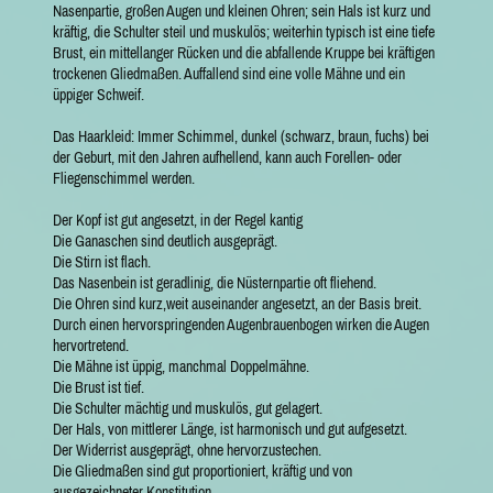
Nasenpartie, großen Augen und kleinen Ohren; sein Hals ist kurz und
kräftig, die Schulter steil und muskulös; weiterhin typisch ist eine tiefe
Brust, ein mittellanger Rücken und die abfallende Kruppe bei kräftigen
trockenen Gliedmaßen. Auffallend sind eine volle Mähne und ein
üppiger Schweif.
Das Haarkleid: Immer Schimmel, dunkel (schwarz, braun, fuchs) bei
der Geburt, mit den Jahren aufhellend, kann auch Forellen- oder
Fliegenschimmel werden.
Der Kopf ist gut angesetzt, in der Regel kantig
Die Ganaschen sind deutlich ausgeprägt.
Die Stirn ist flach.
Das Nasenbein ist geradlinig, die Nüsternpartie oft fliehend.
Die Ohren sind kurz,weit auseinander angesetzt, an der Basis breit.
Durch einen hervorspringenden Augenbrauenbogen wirken die Augen
hervortretend.
Die Mähne ist üppig, manchmal Doppelmähne.
Die Brust ist tief.
Die Schulter mächtig und muskulös, gut gelagert.
Der Hals, von mittlerer Länge, ist harmonisch und gut aufgesetzt.
Der Widerrist ausgeprägt, ohne hervorzustechen.
Die Gliedmaßen sind gut proportioniert, kräftig und von
ausgezeichneter Konstitution.