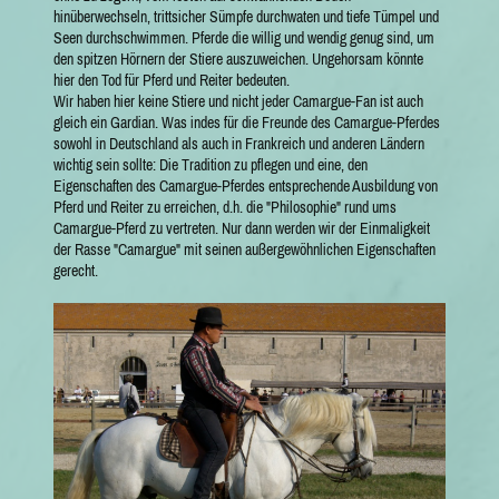
hinüberwechseln, trittsicher Sümpfe durchwaten und tiefe Tümpel und
Seen durchschwimmen. Pferde die willig und wendig genug sind, um
den spitzen Hörnern der Stiere auszuweichen. Ungehorsam könnte
hier den Tod für Pferd und Reiter bedeuten.
Wir haben hier keine Stiere und nicht jeder Camargue-Fan ist auch
gleich ein Gardian. Was indes für die Freunde des Camargue-Pferdes
sowohl in Deutschland als auch in Frankreich und anderen Ländern
wichtig sein sollte: Die Tradition zu pflegen und eine, den
Eigenschaften des Camargue-Pferdes entsprechende Ausbildung von
Pferd und Reiter zu erreichen, d.h. die "Philosophie" rund ums
Camargue-Pferd zu vertreten. Nur dann werden wir der Einmaligkeit
der Rasse "Camargue" mit seinen außergewöhnlichen Eigenschaften
gerecht.